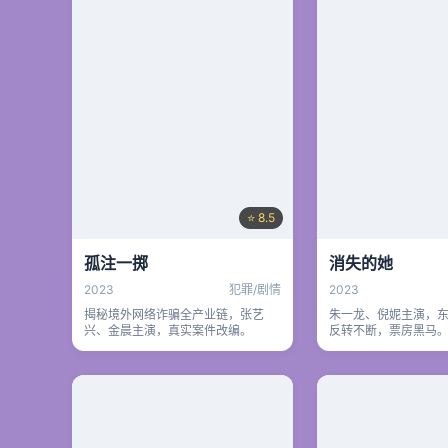
⭐ 8.5
孤注一掷
消失的她
2023
犯罪/剧情
2023
揭秘境外网络诈骗全产业链，张艺
朱一龙、倪妮主演，
兴、金晨主演，真实案件改编。
反转不断，票房黑马