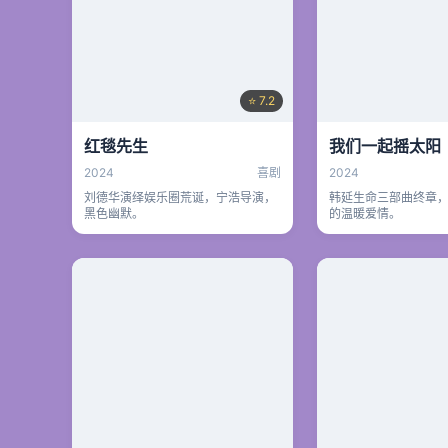
⭐ 7.2
红毯先生
我们一起摇太阳
2024
喜剧
2024
刘德华演绎娱乐圈荒诞，宁浩导演，
韩延生命三部曲终章
黑色幽默。
的温暖爱情。