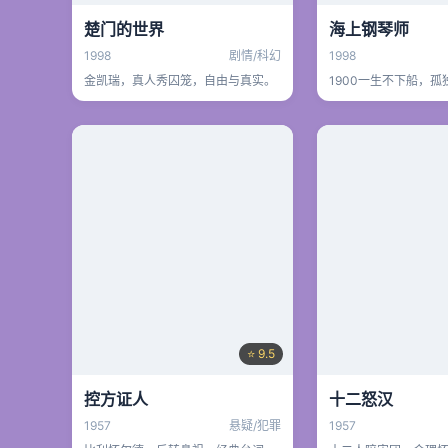
楚门的世界
海上钢琴师
1998
剧情/科幻
1998
金凯瑞，真人秀囚笼，自由与真实。
1900一生不下船，孤
⭐ 9.5
控方证人
十二怒汉
1957
悬疑/犯罪
1957