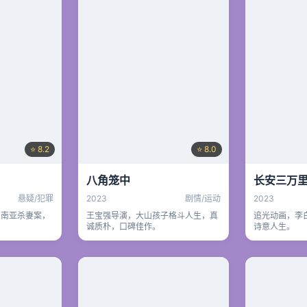
⭐ 8.2
⭐ 8.0
八角笼中
长安三万
悬疑/犯罪
2023
剧情/运动
2023
东南亚杀妻案，
王宝强导演，大山孩子格斗人生，真
追光动画，李
。
诚质朴，口碑佳作。
诗意人生。