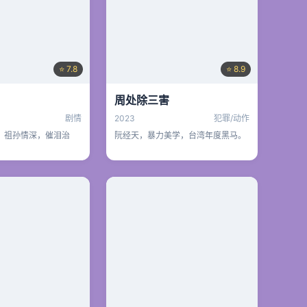
⭐ 7.8
⭐ 8.9
周处除三害
剧情
2023
犯罪/动作
，祖孙情深，催泪治
阮经天，暴力美学，台湾年度黑马。