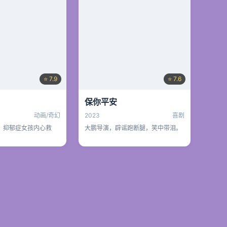
⭐ 7.9
⭐ 7.6
保你平安
动画/奇幻
2023
喜剧
，抑郁症女孩内心救
大鹏导演，辟谣跑断腿，笑中带泪。