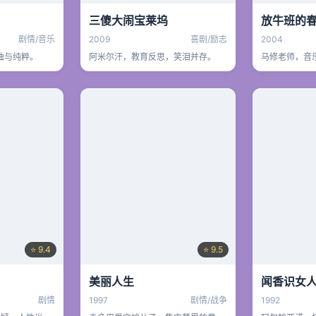
三傻大闹宝莱坞
放牛班的
剧情/音乐
2009
喜剧/励志
2004
独与纯粹。
阿米尔汗，教育反思，笑泪并存。
马修老师，音
⭐ 9.4
⭐ 9.5
美丽人生
闻香识女
剧情
1997
剧情/战争
1992