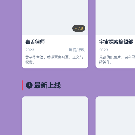
⭐ 7.8
毒舌律师
宇宙探索编辑部
2023
剧情/律政
2023
黄子华主演，香港票房冠军，正义与
荒诞伪纪录片，民科
权贵。
碑神作。
最新上线