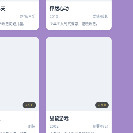
春天
怦然心动
剧情/音乐
2010
爱情/成长
乐治愈问题儿童。
少年少女纯真爱恋，温暖治愈。
⭐ 9.0
⭐ 9.0
人
猫鼠游戏
剧情
2002
犯罪/传记