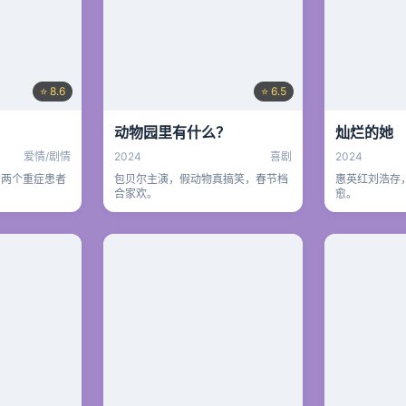
⭐ 8.6
⭐ 6.5
动物园里有什么？
灿烂的她
爱情/剧情
2024
喜剧
2024
，两个重症患者
包贝尔主演，假动物真搞笑，春节档
惠英红刘浩存
合家欢。
愈。