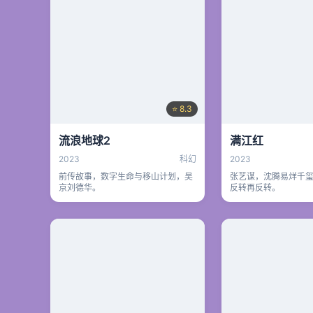
⭐ 8.3
流浪地球2
满江红
2023
科幻
2023
前传故事，数字生命与移山计划，吴
张艺谋，沈腾易烊千
京刘德华。
反转再反转。