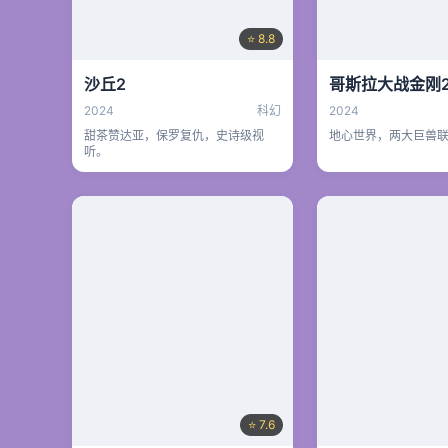
⭐ 8.8
沙丘2
哥斯拉大战金刚
2024
科幻
2024
甜茶赞达亚，保罗复仇，史诗级视
地心世界，两大巨兽
听。
⭐ 7.6