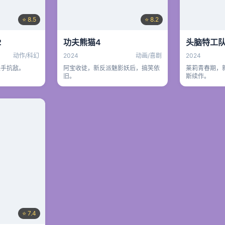
⭐ 8.5
⭐ 8.2
2
功夫熊猫4
头脑特工队
动作/科幻
2024
动画/喜剧
2024
联手抗敌。
阿宝收徒，新反派魅影妖后，搞笑依
莱莉青春期，
旧。
斯续作。
⭐ 7.4