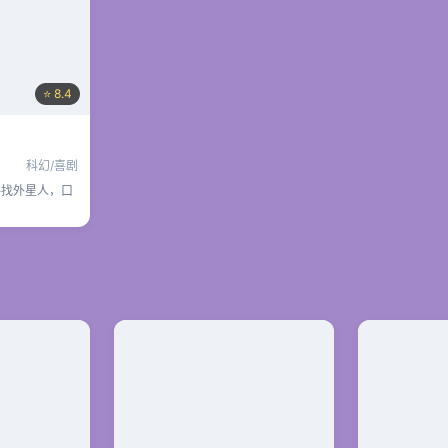
⭐ 8.4
科幻/喜剧
寻找外星人，口