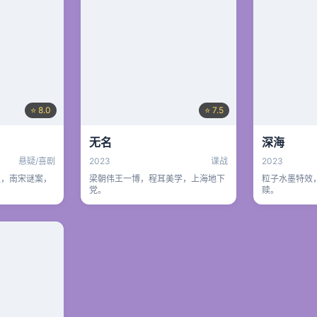
⭐ 8.0
⭐ 7.5
无名
深海
悬疑/喜剧
2023
谍战
2023
玺，南宋谜案，
梁朝伟王一博，程耳美学，上海地下
粒子水墨特效
党。
赎。