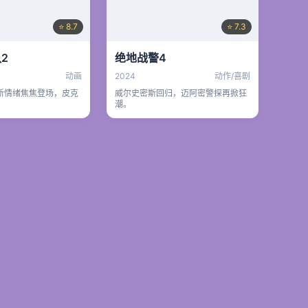
⭐ 8.7
⭐ 7.3
2
绝地战警4
动画
2024
动作/喜剧
新情绪焦焦登场，皮克
威尔史密斯回归，迈阿密警探再掀狂
潮。