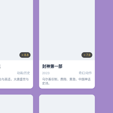
⭐ 8.8
⭐ 7.9
里
封神第一部
动画/历史
2023
奇幻/动作
白与高适，大唐盛世与
乌尔善巨制，费翔、黄渤，中国神话
史诗。