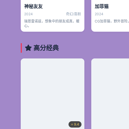
神秘友友
加菲猫
2024
奇幻/喜剧
2024
瑞恩雷诺兹，想象中的朋友成真，暖
CG加菲猫，野外冒险
心。
高分经典
⭐ 9.4